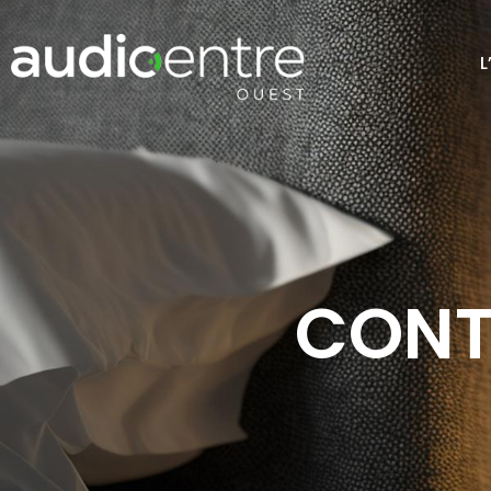
Aller
au
L
contenu
CONT